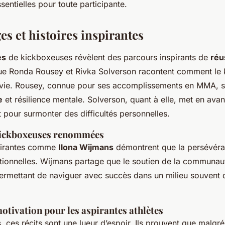
entielles pour toute participante.
s et histoires inspirantes
es
de kickboxeuses révèlent des parcours
inspirants
de
réu
 que Ronda Rousey et Rivka Solverson racontent comment le
 vie. Rousey, connue pour ses accomplissements en MMA, s
e
et résilience mentale. Solverson, quant à elle, met en avan
t pour surmonter des difficultés personnelles.
 kickboxeuses renommées
spirantes comme
Ilona Wijmans
démontrent que la persévéra
itionnelles. Wijmans partage que le soutien de la communau
 permettant de naviguer avec succès dans un milieu souvent
otivation pour les aspirantes athlètes
, ces récits sont une lueur d’espoir. Ils prouvent que malgré 