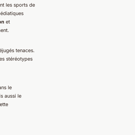
nt les sports de
édiatiques
on
et
ent.
éjugés tenaces.
es stéréotypes
ans le
 aussi le
ette