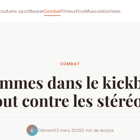
ctu
Autre sport
Basket
Combat
Fitness
Foot
Musculation
Velo
COMBAT
emmes dans le kick
out contre les stéré
Clément
13 mars 2025
5 min de lecture
C