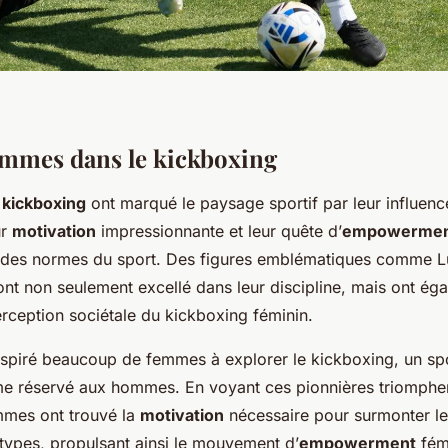
emmes dans le kickboxing
kickboxing
ont marqué le paysage sportif par leur influenc
ur
motivation
impressionnante et leur quête d’
empowerme
n des normes du sport. Des figures emblématiques comme Lu
nt non seulement excellé dans leur discipline, mais ont ég
erception sociétale du kickboxing féminin.
nspiré beaucoup de femmes à explorer le kickboxing, un spo
e réservé aux hommes. En voyant ces pionnières triompher
mes ont trouvé la
motivation
nécessaire pour surmonter le
otypes, propulsant ainsi le mouvement d’
empowerment
fémi