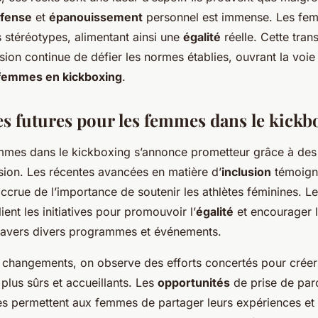
éfense
et
épanouissement
personnel est immense. Les fe
s stéréotypes, alimentant ainsi une
égalité
réelle. Cette tran
sion continue de défier les normes établies, ouvrant la voie
femmes en kickboxing
.
es futures pour les femmes dans le kickb
mes dans le kickboxing s’annonce prometteur grâce à de
sion. Les récentes avancées en matière d’
inclusion
témoigne
crue de l’importance de soutenir les athlètes féminines. Le
ient les initiatives pour promouvoir l’
égalité
et encourager l
ravers divers programmes et événements.
changements, on observe des efforts concertés pour créer
plus sûrs et accueillants. Les
opportunités
de prise de par
es permettent aux femmes de partager leurs expériences et 