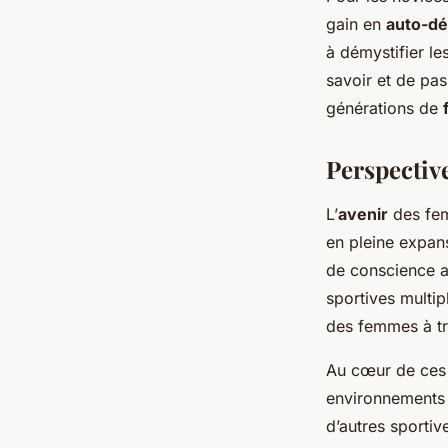
gain en
auto-d
à démystifier le
savoir et de pas
générations de
Perspectiv
L’
avenir
des fem
en pleine expan
de conscience ac
sportives multipl
des femmes à t
Au cœur de ces 
environnements 
d’autres sportiv