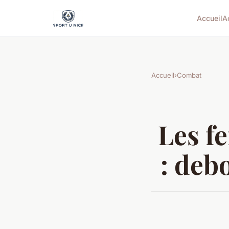
Accueil
A
Accueil
›
Combat
Les f
: deb