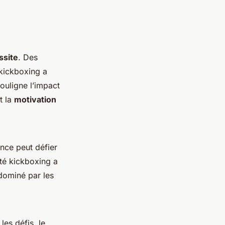
ssite
. Des
 kickboxing a
ouligne l’impact
t la
motivation
nce peut défier
té kickboxing a
 dominé par les
les défis, le