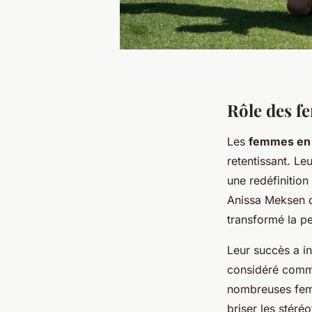
Rôle des f
Les
femmes en 
retentissant. Le
une redéfinitio
Anissa Meksen o
transformé la p
Leur succès a i
considéré comm
nombreuses fem
briser les stéré