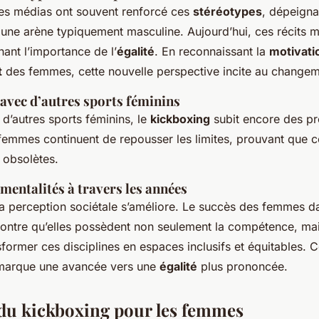
les médias ont souvent renforcé ces
stéréotypes
, dépeigna
e arène typiquement masculine. Aujourd’hui, ces récits m
nant l’importance de l’
égalité
. En reconnaissant la
motivati
t
des femmes, cette nouvelle perspective incite au changem
vec d’autres sports féminins
d’autres sports féminins, le
kickboxing
subit encore des pr
femmes continuent de repousser les limites, prouvant que c
 obsolètes.
mentalités à travers les années
la perception sociétale s’améliore. Le succès des femmes d
ntre qu’elles possèdent non seulement la compétence, mais
former ces disciplines en espaces inclusifs et équitables. C
 marque une avancée vers une
égalité
plus prononcée.
du kickboxing pour les femmes