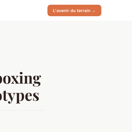
L'avenir du terrain →
boxing
otypes