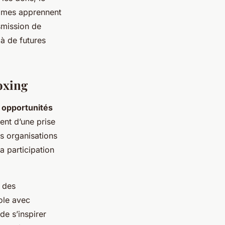
mmes apprennent
smission de
 à de futures
oxing
s
opportunités
nt d’une prise
s organisations
a participation
 des
ole avec
de s’inspirer