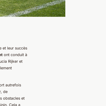
e et leur succès
nt
ont conduit à
cia Rijker et
alement
rt autrefois
, de
s obstacles et
nin. Cela a