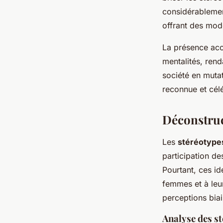
considérablemen
offrant des modè
La présence acc
mentalités, rend
société en muta
reconnue et cél
Déconstruc
Les
stéréotype
participation d
Pourtant, ces id
femmes et à leu
perceptions biai
Analyse des st