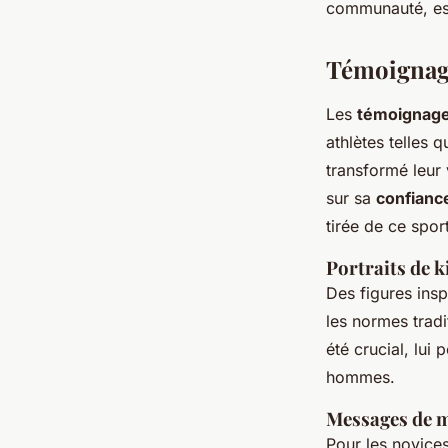
communauté, ess
Témoignage
Les
témoignag
athlètes telles
transformé leur
sur sa
confianc
tirée de ce spor
Portraits de
Des figures in
les normes trad
été crucial, lui
hommes.
Messages de m
Pour les novices